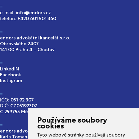
e-mail:
info@endors.cz
telefon:
+420 601 501 360
endors advokátní kancelář s.r.o.
Obrovského 2407
141 00 Praha 4 – Chodov
LinkedIN
Facebook
Instagram
IČO:
051 92 307
DIČ:
CZ05192307
C 259755 Městský soud v Praze
Používáme soubory
cookies
endors advokátní kancelář s.r.o.
Tyto webové stránky používají soubory
Karla Tomana 46/6